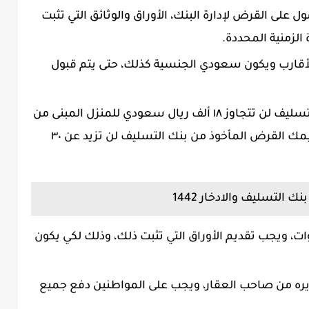
ى القرض لإدارة البنك، الأوراق والوثائق التي تثبت
 الزمنية المحددة.
قارب ويكون سعودي الجنسية كذلك، حتى يتم قبول
قيمة القرض الذي يتم أخذه من بنك التسليف لن تتجاوز ١٨ ألف ريال سعودي للمنزل المبنى من
الطين، أما المنزل المبنى من الحجارة فقيمك القرض المأخوذ من بنك التسليف لن تزيد عن ٣٠
 التسليف والادخار 1442
يكون قد مر على المنزل ٥ سنوات، ويجب تقديم الأوراق التي تثبت ذلك، وذلك لكي يكون
ه من صاحب العقار، ويجب على المواطنين دفع جميع